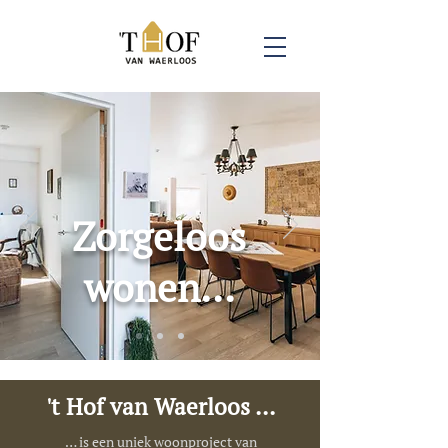
Zorgeloos
wonen...
't Hof van Waerloos ...
… is een uniek woonproject van