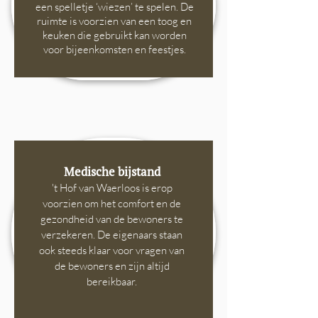
een spelletje ‘wiezen’ te spelen. De
ruimte is voorzien van een toog en
keuken die
gebruikt kan worden
voor bijeenkomsten en feestjes.
Medische bijstand
't Hof van Waerloos is erop
voorzien om het comfort en de
gezondheid van de bewoners te
verzekeren. De eigenaars staan
ook steeds klaar voor vragen van
de bewoners en zijn altijd
bereikbaar.