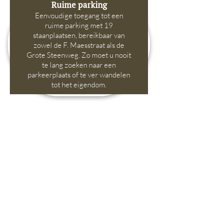
Ruime parking
Eenvoudige toegang tot een
ruime parking met 19
staanplaatsen, bereikbaar van
zowel de F. Maesstraat als de
Grote Steenweg. Zo moet u nooit
te lang zoeken naar een
parkeerplaats of te ver wandelen
tot het eigendom.