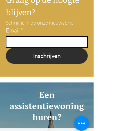
Graag op de hoogte 
blijven?
Schrijf je in op onze nieuwsbrief
Email
*
Inschrijven
Een
assistentiewoning
huren?