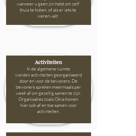
wanneer u
geen zin hebt om zelf
thuis te koken, of als er iets te
vieren valt.
Activiteiten
In de algemene ruimte
worden activiteiten georganiseerd
door en voor de bewoners. De
bewoners spreken meermaals per
week af om gezellig samen te zijn.
Organisaties zoals Okra komen
hier ook af en toe samen voor
activiteiten.