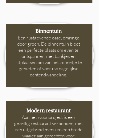
Binnentuin
Een rustgevende oase, omringd
door groen. De binnentuin biedt
een perfecte plaats om even te
ontspannen, met bankjes en
zitplaatsen om van het zonnetje te
genieten of voor uw dagelijkse
ochtendwandeling.
Modern restaurant
Aan het woonproject is een
gezellig restaurant verbonden, met
een uitgebreid me
nu en een brede
waaier aan gerechten voor